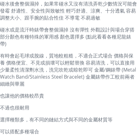
碰水後會整個濕掉，如果常碰水又沒有清洗弄乾少數情況可能會
發霉 舒適性、安全性與致敏性 輕巧舒適、涼爽、十分透氣 容易
調整大小、跟手腕的貼合性佳 不導電 不易過敏
碰水或是流汗時錶帶會整個濕掉 沒有彈性 外觀設計與場合穿搭
部分顏色有種特殊的軍用感 顏色選擇多 (點此看看各種尼龍錶
帶)
有時會起毛球或脫線，質地較粗糙，不適合正式場合 價格與保
養 價格便宜、不見或損壞可以輕鬆替換 容易清洗，可以直接用
少量柔性清潔劑水洗，洗完吹乾或晾乾即可 金屬/鋼錶帶 (Metal
Watch Band/Stainless Steel Bracelet) 金屬錶帶作工較前兩者
細緻與華麗
也讓他的價格較昂貴
不過也很耐用
選擇種類多，有不同的鏈結方式與不同的金屬材質等
可以搭配多種場合