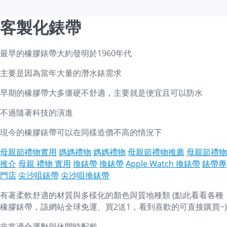
客製化錶帶
最早的橡膠錶帶大約發明於1960年代
主要是因為當年大量的潛水錶需求
早期的橡膠帶大多僵硬不舒適，主要就是便宜且可以防水
不過隨著科技的演進
現今的橡膠錶帶可以在同樣造價不高的情況下
母親節禮物實用
媽媽禮物
媽媽禮物
母親節禮物推薦
母親節禮物
推介
母親 禮物 實用
換錶帶
換錶帶
Apple Watch 換錶帶
錶帶專
門店
尖沙咀錶帶
尖沙咀換錶帶
有著柔軟舒適的材質與多樣化的顏色與質地種類 (點此看看各種
橡膠錶帶，該網站全球免運、買2送1，看到喜歡的可直接購買~)
非常適合運動與休閒時配戴