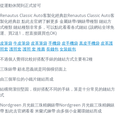
從運動休閒到正式皆可
Renautus Classic Auto客製化經典款Renautus Classic Auto客
製化經典款 點此去官網了解更多 金屬錶帶/鋼錶帶種類 鏈結方
式種類 鏈結種類非常多，可以點此看看各式鏈結 (該網站全球免
運、買2送1，想直接購買也OK)
皮筆袋
牛皮筆袋
皮革筆袋
手機袋
皮手機袋
真皮手機袋
皮革護
照套
護照套
護照 套 推薦
長錢包
女裝銀包
不過個人覺得比較好搭配手錶的鏈結方式主要有2種
三珠錶帶 顧名思義就是同個橫切面上
由三個單位的小鐵片鏈結而成
結構簡潔但堅固，很好搭配不同的手錶，算是十分常見的鏈結方
式
Nordgreen 月光銀三珠精鋼錶帶Nordgreen 月光銀三珠精鋼錶
帶 點此去官網看看 米蘭式鍊帶 由多個小金屬環鏈結而成