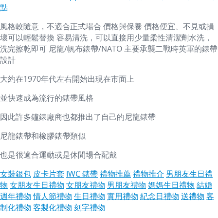
點
風格較隨意，不適合正式場合 價格與保養 價格便宜、不見或損
壞可以輕鬆替換 容易清洗，可以直接用少量柔性清潔劑水洗，
洗完擦乾即可 尼龍/帆布錶帶/NATO 主要承襲二戰時英軍的錶帶
設計
大約在1970年代左右開始出現在市面上
並快速成為流行的錶帶風格
因此許多鐘錶廠商也都推出了自己的尼龍錶帶
尼龍錶帶和橡膠錶帶類似
也是很適合運動或是休閒場合配戴
女裝銀包
皮卡片套
IWC 錶帶
禮物推薦
禮物推介
男朋友生日禮
物
女朋友生日禮物
女朋友禮物
男朋友禮物
媽媽生日禮物
結婚
週年禮物
情人節禮物
生日禮物
實用禮物
紀念日禮物
送禮物
客
制化禮物
客製化禮物
刻字禮物