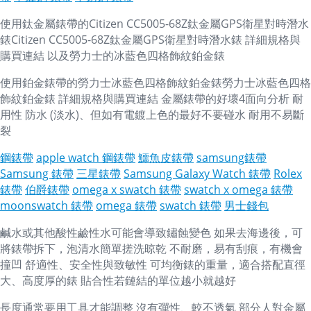
使用鈦金屬錶帶的Citizen CC5005-68Z鈦金屬GPS衛星對時潛水
錶Citizen CC5005-68Z鈦金屬GPS衛星對時潛水錶 詳細規格與
購買連結 以及勞力士的冰藍色四格飾紋鉑金錶
使用鉑金錶帶的勞力士冰藍色四格飾紋鉑金錶勞力士冰藍色四格
飾紋鉑金錶 詳細規格與購買連結 金屬錶帶的好壞4面向分析 耐
用性 防水 (淡水)、但如有電鍍上色的最好不要碰水 耐用不易斷
裂
鋼錶帶
apple watch 鋼錶帶
鱷魚皮錶帶
samsung錶帶
Samsung 錶帶
三星錶帶
Samsung Galaxy Watch 錶帶
Rolex
錶帶
伯爵錶帶
omega x swatch 錶帶
swatch x omega 錶帶
moonswatch 錶帶
omega 錶帶
swatch 錶帶
男士錢包
鹹水或其他酸性鹼性水可能會導致鏽蝕變色 如果去海邊後，可
將錶帶拆下，泡清水簡單搓洗晾乾 不耐磨，易有刮痕，有機會
撞凹 舒適性、安全性與致敏性 可均衡錶的重量，適合搭配直徑
大、高度厚的錶 貼合性若鏈結的單位越小就越好
長度通常要用工具才能調整 沒有彈性、較不透氣 部分人對金屬