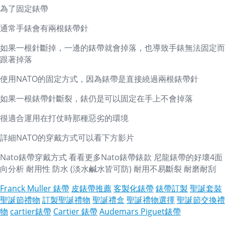
為了固定錶帶
通常手錶會有兩根錶帶針
如果一根針斷掉，一邊的錶帶就會掉落，也導致手錶無法固定而
跟著掉落
使用NATO的固定方式，因為錶帶是直接繞過兩根錶帶針
如果一根錶帶針斷裂，錶仍是可以固定在手上不會掉落
很適合運用在打仗時那種惡劣的環境
詳細NATO的穿戴方式可以看下方影片
Nato錶帶穿戴方式 看看更多Nato錶帶錶款 尼龍錶帶的好壞4面
向分析 耐用性 防水 (淡水鹹水皆可防) 耐用不易斷裂 耐磨耐刮
Franck Muller 錶帶
皮錶帶推薦
客製化錶帶
錶帶訂製
聖誕套裝
聖誕節禮物
訂製聖誕禮物
聖誕禮盒
聖誕禮物選擇
聖誕節交換禮
物
cartier錶帶
Cartier 錶帶
Audemars Piguet錶帶