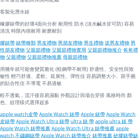
客製化潛水錶
橡膠錶帶的好壞4面向分析 耐用性 防水 (淡水鹹水皆可防) 容易
清洗 時限內很耐用 耐磨耐刮
膠錶帶
錶帶種類
男友禮物
男朋友禮物
男生禮物
送男友禮物
男
性朋友禮物
父親節禮物
父親節禮物實用
父親節禮物推介
爸爸禮
物
父親禮物
父親節禮物推薦
母親節禮物
用幾年就可能會變質脆化 (較鋼帶不耐用) 舒適性、安全性與致
敏性 輕巧舒適、柔軟、延展性、彈性佳 容易調整大小、跟手腕
的貼合性佳 不導電 不易過敏
較不透氣，流汗後容易濕黏 外觀設計與場合穿搭 風格時尚 顏
色、紋理樣式選擇超多
apple watch皮帶
Apple Watch 錶帶
Apple 錶帶
Apple Watch
皮錶帶
Apple Watch Ultra 錶帶
ultra 錶 帶
apple ultra 錶 帶
Apple Watch 錶帶推薦
Apple Watch Ultra 錶帶推薦
apple
watch 不鏽鋼錶帶
Apple Watch 錶帶推介
錶帶推薦
矽膠錶帶缺