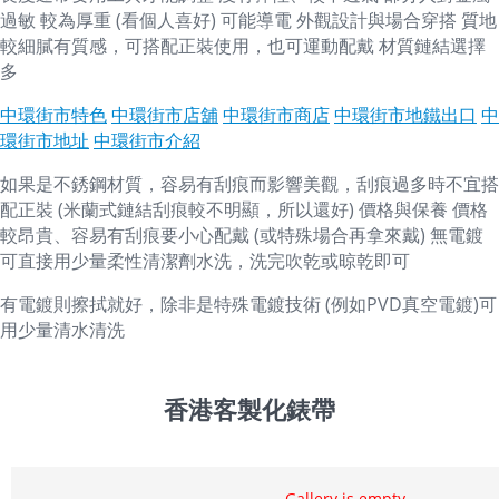
過敏 較為厚重 (看個人喜好) 可能導電 外觀設計與場合穿搭 質地
較細膩有質感，可搭配正裝使用，也可運動配戴 材質鏈結選擇
多
中環街市特色
中環街市店舖
中環街市商店
中環街市地鐵出口
中
環街市地址
中環街市介紹
如果是不銹鋼材質，容易有刮痕而影響美觀，刮痕過多時不宜搭
配正裝 (米蘭式鏈結刮痕較不明顯，所以還好) 價格與保養 價格
較昂貴、容易有刮痕要小心配戴 (或特殊場合再拿來戴) 無電鍍
可直接用少量柔性清潔劑水洗，洗完吹乾或晾乾即可
有電鍍則擦拭就好，除非是特殊電鍍技術 (例如PVD真空電鍍)可
用少量清水清洗
香港客製化錶帶
Gallery is empty