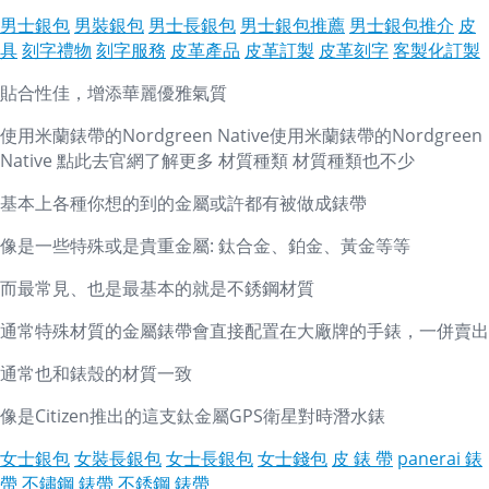
男士銀包
男裝銀包
男士長銀包
男士銀包推薦
男士銀包推介
皮
具
刻字禮物
刻字服務
皮革產品
皮革訂製
皮革刻字
客製化訂製
貼合性佳，增添華麗優雅氣質
使用米蘭錶帶的Nordgreen Native使用米蘭錶帶的Nordgreen
Native 點此去官網了解更多 材質種類 材質種類也不少
基本上各種你想的到的金屬或許都有被做成錶帶
像是一些特殊或是貴重金屬: 鈦合金、鉑金、黃金等等
而最常見、也是最基本的就是不銹鋼材質
通常特殊材質的金屬錶帶會直接配置在大廠牌的手錶，一併賣出
通常也和錶殼的材質一致
像是Citizen推出的這支鈦金屬GPS衛星對時潛水錶
女士銀包
女裝長銀包
女士長銀包
女士錢包
皮 錶 帶
panerai 錶
帶
不鏽鋼 錶帶
不銹鋼 錶帶